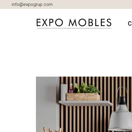
info@expogrup.com
C
A
B
C
D
I
M
S
S