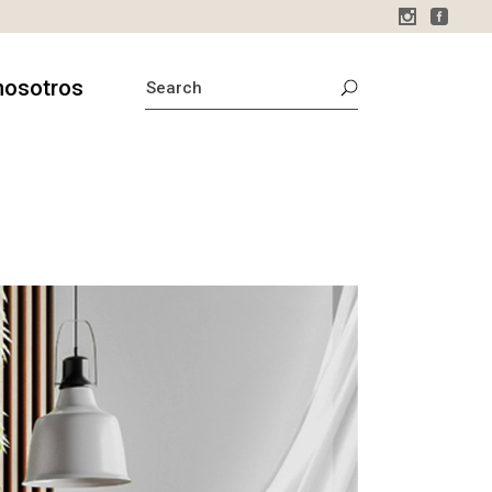
SEARCH
nosotros
FOR:
sotros
o
stamos