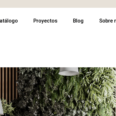
atálogo
Proyectos
Blog
Sobre 
rmarios
Contract
Sobre no
utacas
Casa Particulares
Contact
amas
Espacios
Donde e
comerciales
escanso
luminación
esas
alón & Comedor
illas & Sillones