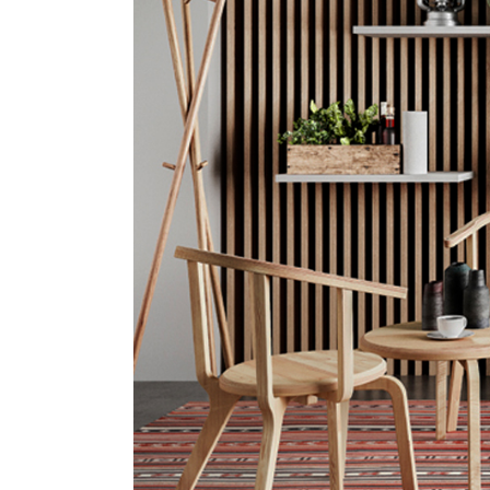
S
T
E