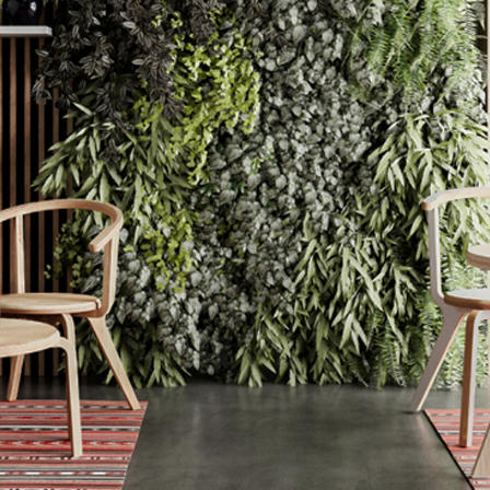
ofás
aburetes In & Out
xterior