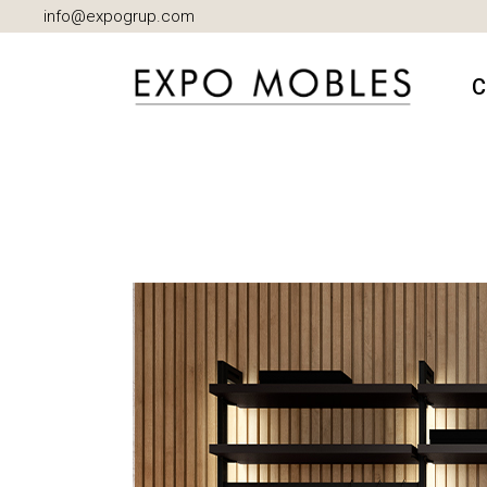
info@expogrup.com
C
A
B
C
D
I
M
S
S