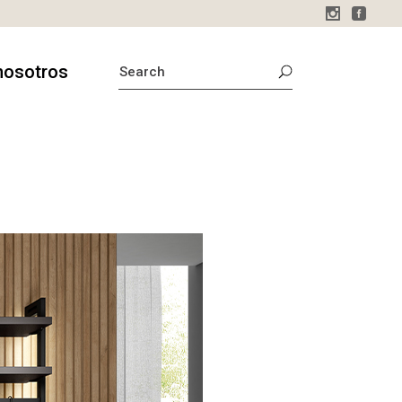
SEARCH
nosotros
FOR:
sotros
o
stamos