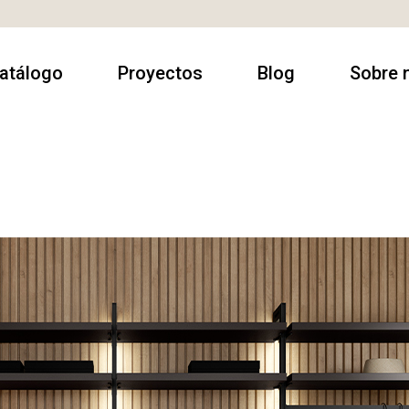
atálogo
Proyectos
Blog
Sobre 
rmarios
Contract
Sobre no
utacas
Casa Particulares
Contact
amas
Espacios
Donde e
comerciales
escanso
luminación
esas
alón & Comedor
illas & Sillones