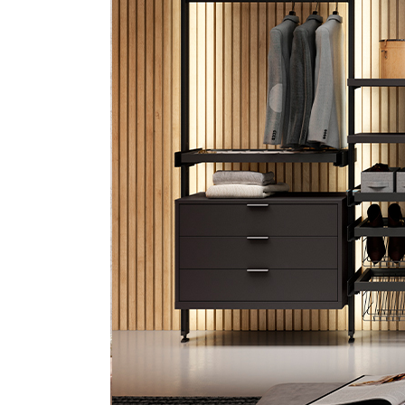
S
T
E