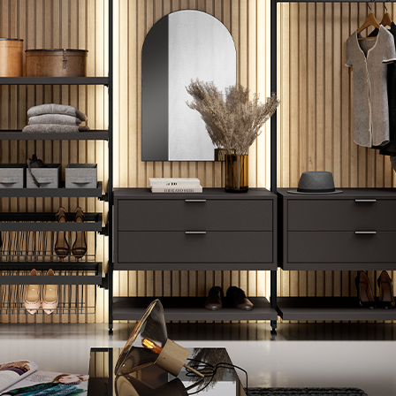
ofás
aburetes In & Out
xterior