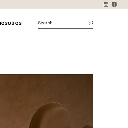
SEARCH
nosotros
FOR:
sotros
o
stamos