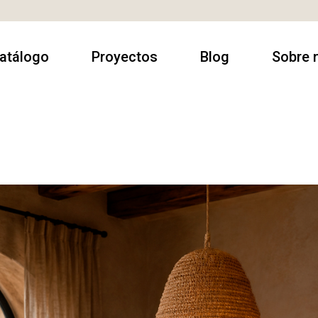
atálogo
Proyectos
Blog
Sobre 
rmarios
Contract
Sobre no
utacas
Casa Particulares
Contact
amas
Espacios
Donde e
comerciales
escanso
luminación
esas
alón & Comedor
illas & Sillones