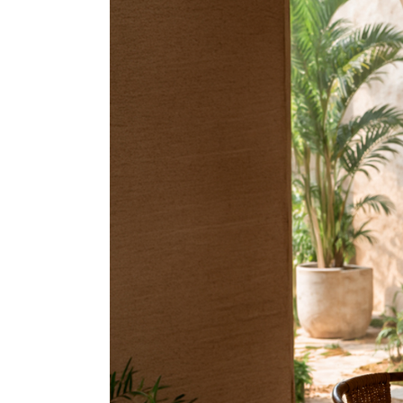
S
T
E