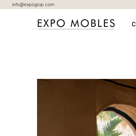
info@expogrup.com
C
A
B
C
D
I
M
S
S