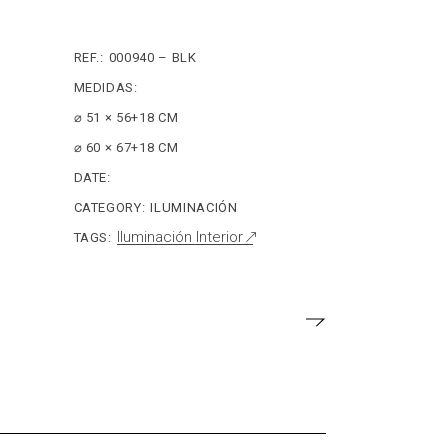
REF.:
000940 – BLK
MEDIDAS:
⌀ 51 × 56+18 CM
⌀ 60 × 67+18 CM
DATE:
CATEGORY:
ILUMINACIÓN
Iluminación Interior
TAGS: