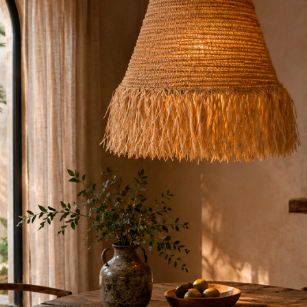
ofás
aburetes In & Out
xterior