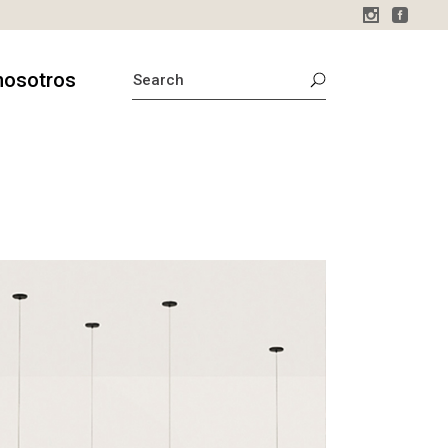
SEARCH
nosotros
FOR:
sotros
o
stamos