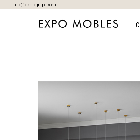
info@expogrup.com
C
A
B
C
D
I
M
S
S