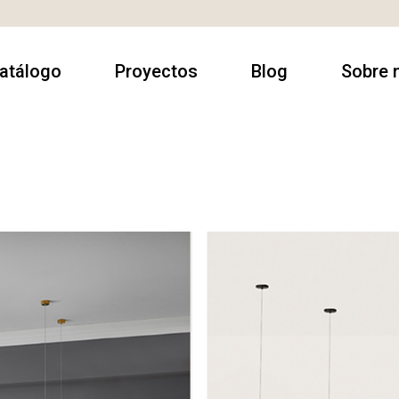
atálogo
Proyectos
Blog
Sobre 
rmarios
Contract
Sobre no
utacas
Casa Particulares
Contact
amas
Espacios
Donde e
comerciales
escanso
luminación
esas
alón & Comedor
illas & Sillones