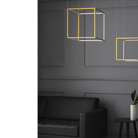
S
T
E