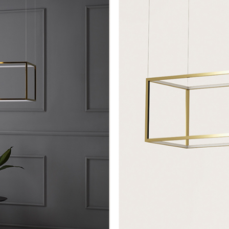
ofás
aburetes In & Out
xterior