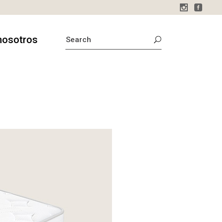
SEARCH
nosotros
FOR:
sotros
o
stamos