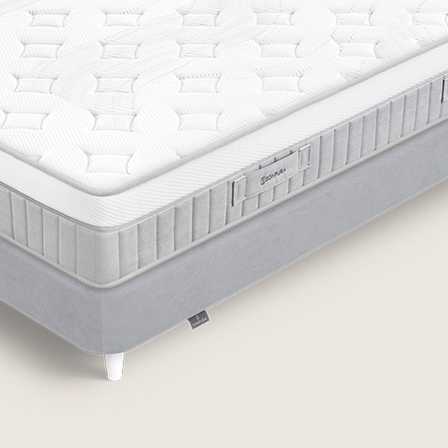
ofás
aburetes In & Out
xterior