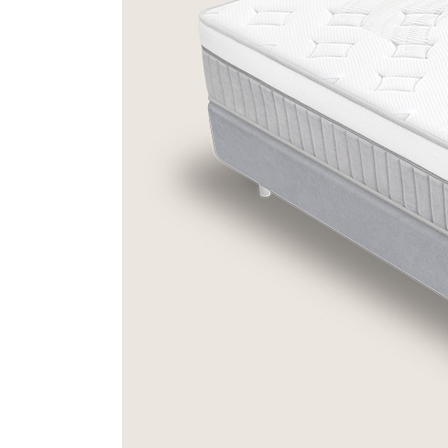
S
T
E