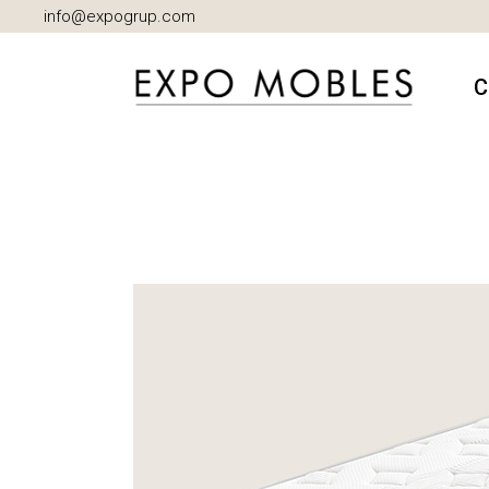
info@expogrup.com
C
A
B
C
D
I
M
S
S