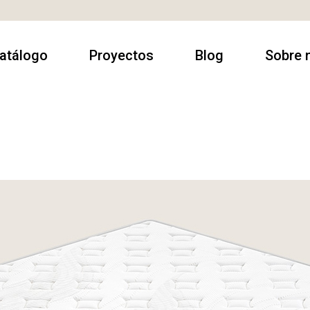
atálogo
Proyectos
Blog
Sobre 
rmarios
Contract
Sobre no
utacas
Casa Particulares
Contact
amas
Espacios
Donde e
comerciales
escanso
luminación
esas
alón & Comedor
illas & Sillones