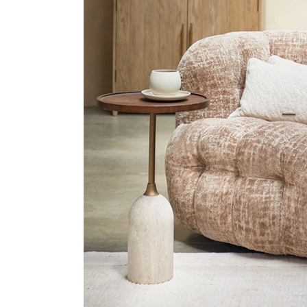
S
T
E