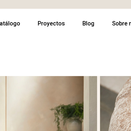
atálogo
Proyectos
Blog
Sobre 
rmarios
Contract
Sobre no
utacas
Casa Particulares
Contact
amas
Espacios
Donde e
comerciales
escanso
luminación
esas
alón & Comedor
illas & Sillones