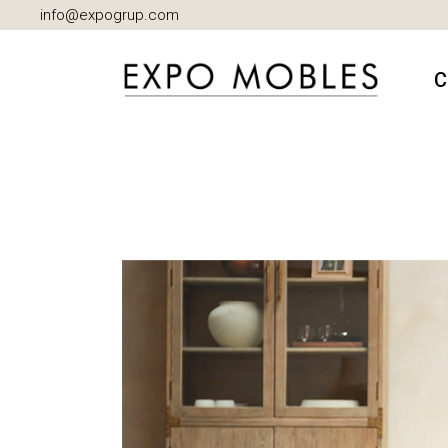
info@expogrup.com
C
A
B
C
D
I
M
S
S