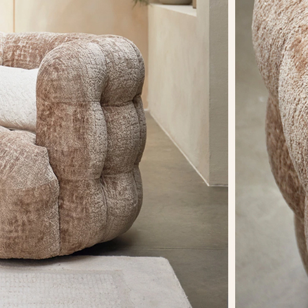
ofás
aburetes In & Out
xterior