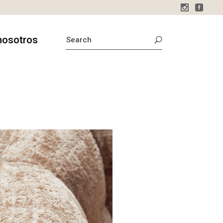
SEARCH
nosotros
FOR:
sotros
o
stamos